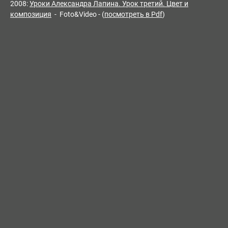
2008:
Уроки Александра Лапина. Урок третий. Цвет и
композиция
- Foto&Video - (
посмотреть в Pdf
)