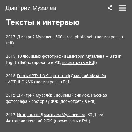
Дмитрий Музалёв
Тексты и интервью
2017:
Дмитрий Музалев
- 500 street photo net (
посмотреть в
Pdf
)
2015:
10 любимых фотографий Дмитрия Музалёва
— Bird In
Flight (Заблокировано в РФ,
посмотреть в Pd
f)
2015:
Гость АРТиШОК : фотограф Дмитрий Музалёв
- АРТиШОК VK (
посмотреть в Pdf
)
2012:
Дмитрий Музалёв: Любимый снимок. Рассказ
фотографа
- photoplay ЖЖ (
посмотреть в Pdf
)
2012:
Интервью с Дмитрием Музалёвым
- 30 Дней
Фотоприключений ЖЖ (
посмотреть в Pdf
)