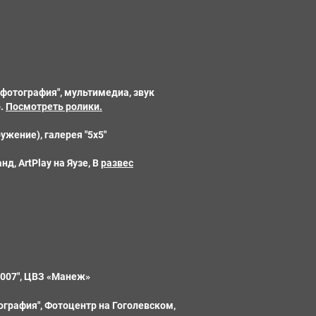
 фотография", мультимедиа, звук
о.
Посмотреть ролики.
ужение), галерея "5х5"
нд, ArtPlay на Яузе, В
развес
2007", ЦВЗ «Манеж»
ография", Фотоцентр на Гоголевском,