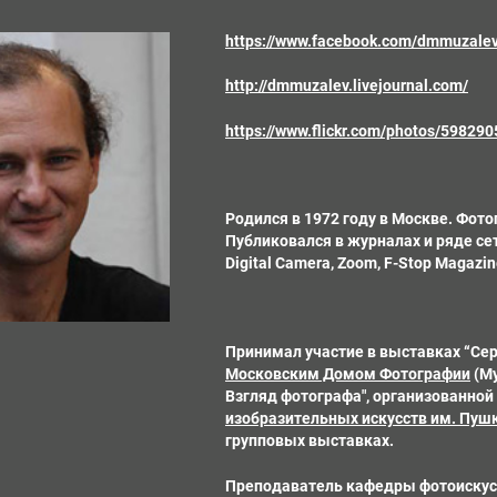
https://www.facebook.com/dmmuzale
http://dmmuzalev.livejournal.com/
https://www.flickr.com/photos/5982
Родился в 1972 году в Москве. Фото
Публиковался в журналах и ряде сет
Digital Camera, Zoom, F-Stop Magazine
Принимал участие в выставках “Сер
Московским Домом Фотографии
(Му
Взгляд фотографа", организованной
изобразительных искусств им. Пуш
групповых выставках.
Преподаватель кафедры фотоиску