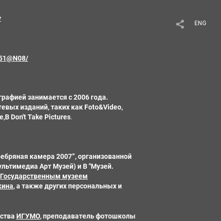
v
ENG
9051@N08/
графией занимается с 2006 года.
евых изданий, таких как Foto&Video,
,В Don't Take Pictures
.
ебряная камера 2007”, организованной
льтимедиа Арт Музей) и В "Музей.
Государственным музеем
кина
, а также других персональных и
сства
ИГУМО
, преподаватель фотошколы