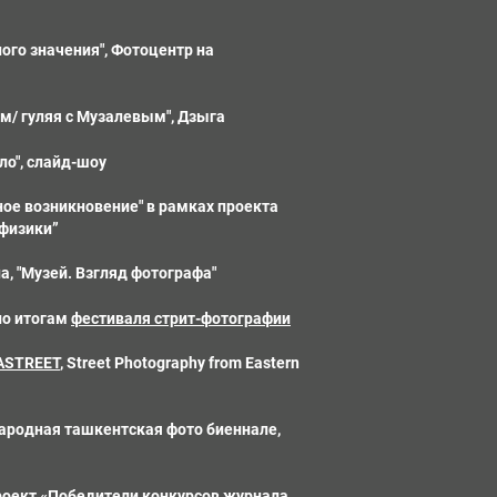
ого значения", Фотоцентр на
ым/ гуляя с Музалевым", Дзыга
ло", слайд-шоу
ное возникновение" в рамках проекта
физики”
а, "Музей. Взгляд фотографа"
по итогам
фестиваля стрит-фотографии
ASTREET
, Street Photography from Eastern
народная ташкентская фото биеннале,
роект «Победители конкурсов журнала